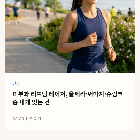
건강
피부과 리프팅 레이저, 울쎄라·써마지·슈링크
중 내게 맞는 건
05.06
·
11분 읽기