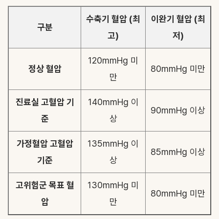
수축기 혈압 (최
이완기 혈압 (최
구분
고)
저)
120mmHg 미
정상 혈압
80mmHg 미만
만
진료실 고혈압 기
140mmHg 이
90mmHg 이상
준
상
가정혈압 고혈압
135mmHg 이
85mmHg 이상
기준
상
고위험군 목표 혈
130mmHg 미
80mmHg 미만
압
만