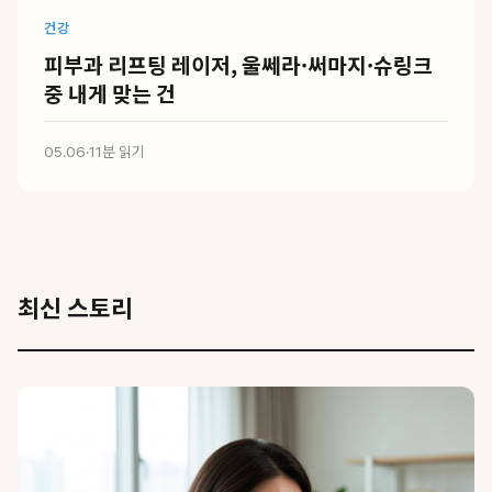
건강
피부과 리프팅 레이저, 울쎄라·써마지·슈링크
중 내게 맞는 건
05.06
·
11분 읽기
최신 스토리