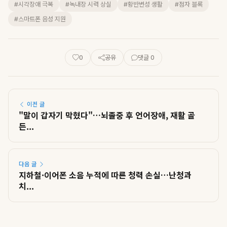
#시각장애 극복
#녹내장 시력 상실
#황반변성 생활
#점자 블록
#스마트폰 음성 지원
0
공유
댓글 0
이전 글
"말이 갑자기 막혔다"…뇌졸중 후 언어장애, 재활 골
든...
다음 글
지하철·이어폰 소음 누적에 따른 청력 손실…난청과
치...