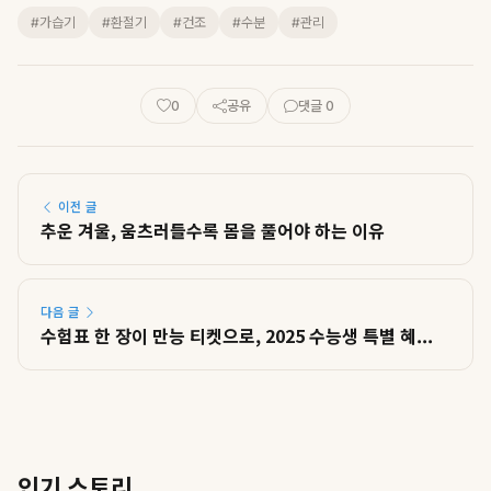
#가습기
#환절기
#건조
#수분
#관리
0
공유
댓글 0
이전 글
추운 겨울, 움츠러들수록 몸을 풀어야 하는 이유
다음 글
수험표 한 장이 만능 티켓으로, 2025 수능생 특별 혜...
인기 스토리