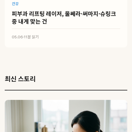
건강
피부과 리프팅 레이저, 울쎄라·써마지·슈링크
중 내게 맞는 건
05.06
·
11분 읽기
최신 스토리