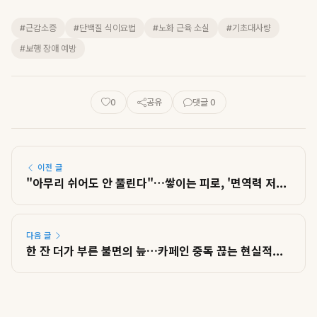
#근감소증
#단백질 식이요법
#노화 근육 소실
#기초대사량
#보행 장애 예방
0
공유
댓글 0
이전 글
"아무리 쉬어도 안 풀린다"…쌓이는 피로, '면역력 저...
다음 글
한 잔 더가 부른 불면의 늪…카페인 중독 끊는 현실적...