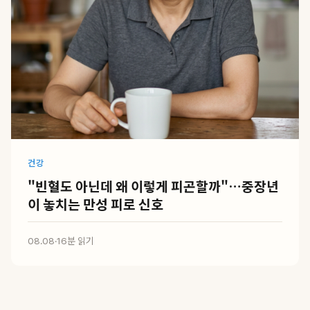
건강
"빈혈도 아닌데 왜 이렇게 피곤할까"…중장년
이 놓치는 만성 피로 신호
08.08
·
16분 읽기