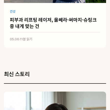
건강
피부과 리프팅 레이저, 울쎄라·써마지·슈링크
중 내게 맞는 건
05.06
·
11분 읽기
최신 스토리