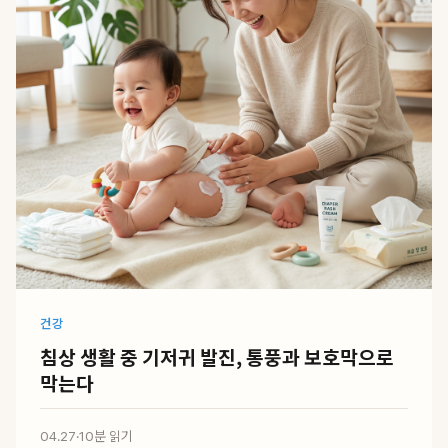
건강
침상 생활 중 기저귀 발진, 통풍과 보호막으로
막는다
04.27
·
10분 읽기