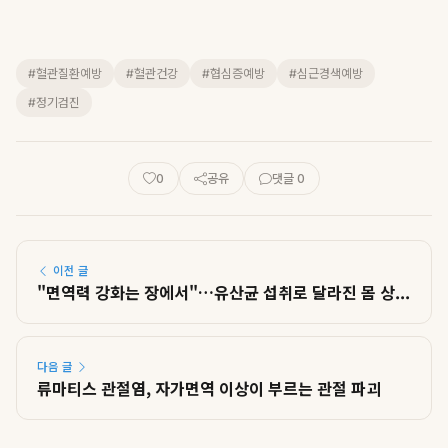
#혈관질환예방
#혈관건강
#협심증예방
#심근경색예방
#정기검진
0
공유
댓글 0
이전 글
"면역력 강화는 장에서"…유산균 섭취로 달라진 몸 상...
다음 글
류마티스 관절염, 자가면역 이상이 부르는 관절 파괴