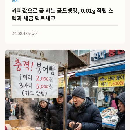
경제
커피값으로 금 사는 골드뱅킹, 0.01g 적립 스
펙과 세금 팩트체크
04.08
·
13분 읽기