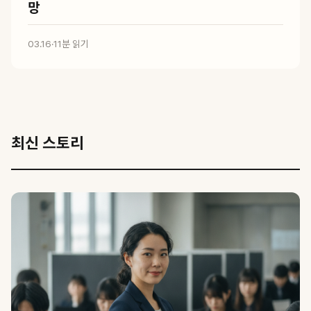
망
03.16
·
11분 읽기
최신 스토리