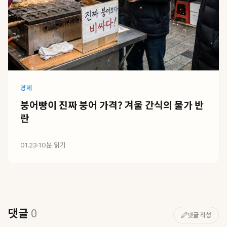
경제
붕어빵이 진짜 붕어 가격? 겨울 간식의 물가 반
란
01.23
·
10분 읽기
댓글
0
댓글 작성