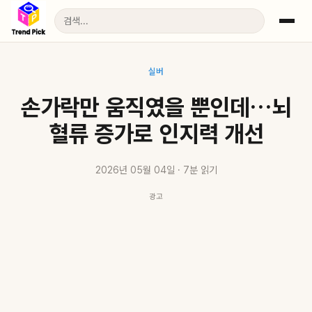
실버
손가락만 움직였을 뿐인데…뇌
혈류 증가로 인지력 개선
2026년 05월 04일 · 7분 읽기
광고