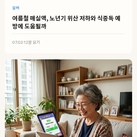
실버
여름철 매실액, 노년기 위산 저하와 식중독 예
방에 도움될까
07.02
·
12분 읽기