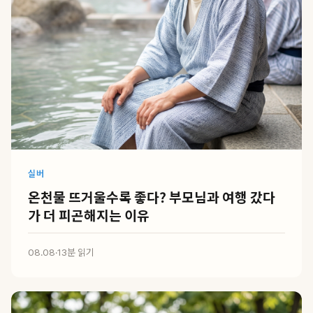
실버
온천물 뜨거울수록 좋다? 부모님과 여행 갔다
가 더 피곤해지는 이유
08.08
·
13분 읽기