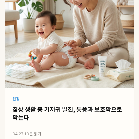
건강
침상 생활 중 기저귀 발진, 통풍과 보호막으로
막는다
04.27
·
10분 읽기