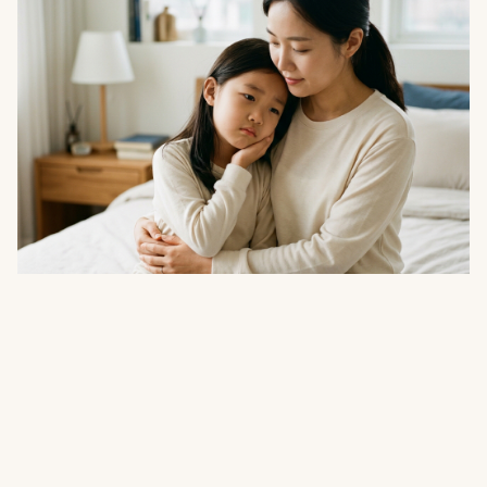
건강
"잠만 자고 나면 턱이 아파요"…소리 없이 진
행되는 소아 이갈이 점검법