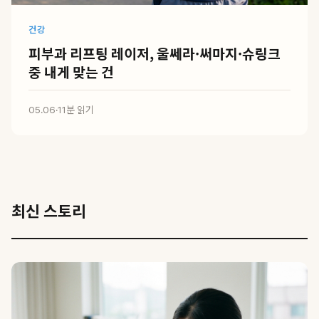
건강
피부과 리프팅 레이저, 울쎄라·써마지·슈링크
중 내게 맞는 건
05.06
·
11분 읽기
최신 스토리