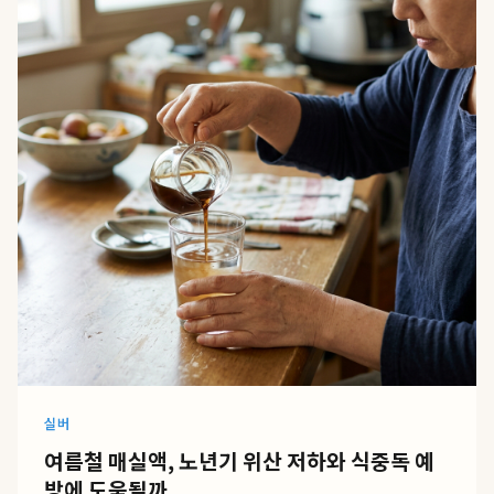
실버
여름철 매실액, 노년기 위산 저하와 식중독 예
방에 도움될까