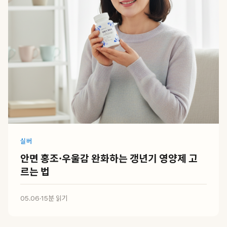
실버
안면 홍조·우울감 완화하는 갱년기 영양제 고
르는 법
05.06
·
15분 읽기