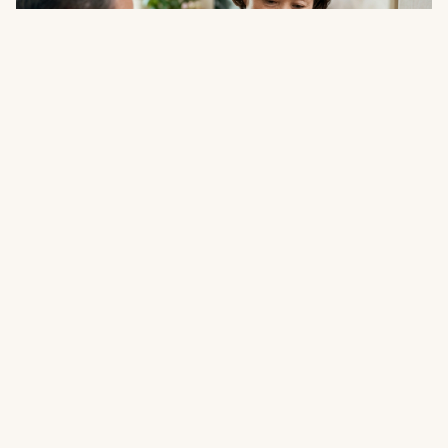
실버
밥 한 숟갈만 드시고 김치만 집으신다면…식탁
에서 놓치기 쉬운 식사 신호
08.06
·
14분 읽기