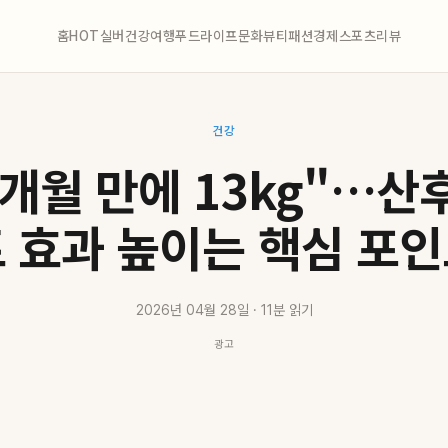
홈
HOT
실버
건강
여행
푸드
라이프
문화
뷰티
패션
경제
스포츠
리뷰
건강
3개월 만에 13kg"…산
 효과 높이는 핵심 포
2026년 04월 28일 · 11분 읽기
광고