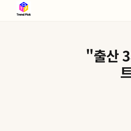
"출산 
트