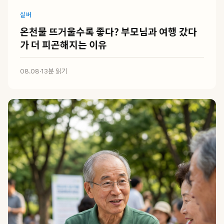
실버
온천물 뜨거울수록 좋다? 부모님과 여행 갔다
가 더 피곤해지는 이유
08.08
·
13분 읽기