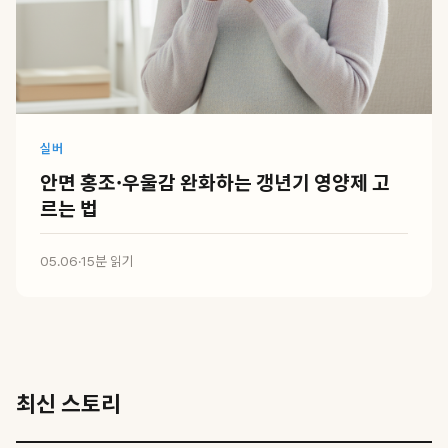
실버
안면 홍조·우울감 완화하는 갱년기 영양제 고
르는 법
05.06
·
15분 읽기
최신 스토리