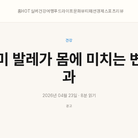
홈
HOT
실버
건강
여행
푸드
라이프
문화
뷰티
패션
경제
스포츠
리뷰
건강
미 발레가 몸에 미치는 
과
2026년 04월 23일 · 8분 읽기
광고