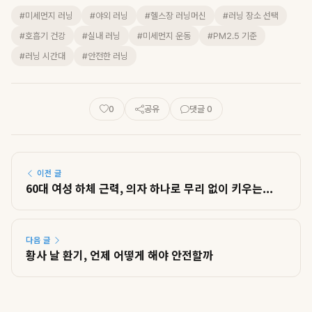
#미세먼지 러닝
#야외 러닝
#헬스장 러닝머신
#러닝 장소 선택
#호흡기 건강
#실내 러닝
#미세먼지 운동
#PM2.5 기준
#러닝 시간대
#안전한 러닝
0
공유
댓글 0
이전 글
60대 여성 하체 근력, 의자 하나로 무리 없이 키우는...
다음 글
황사 날 환기, 언제 어떻게 해야 안전할까