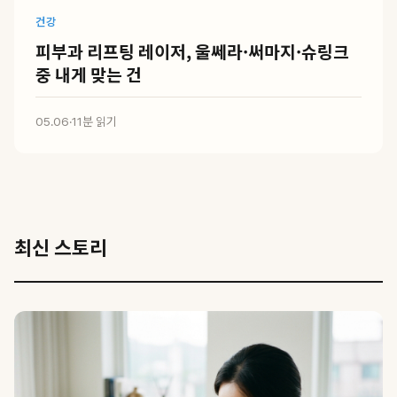
건강
피부과 리프팅 레이저, 울쎄라·써마지·슈링크
중 내게 맞는 건
05.06
·
11분 읽기
최신 스토리