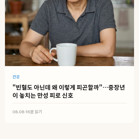
건강
"빈혈도 아닌데 왜 이렇게 피곤할까"…중장년
이 놓치는 만성 피로 신호
08.08
·
16분 읽기