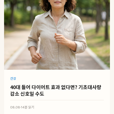
건강
40대 들어 다이어트 효과 없다면? 기초대사량
감소 신호일 수도
08.08
·
14분 읽기