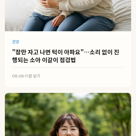
건강
"잠만 자고 나면 턱이 아파요"…소리 없이 진
행되는 소아 이갈이 점검법
08.08
·
11분 읽기