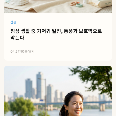
건강
침상 생활 중 기저귀 발진, 통풍과 보호막으로
막는다
04.27
·
10분 읽기