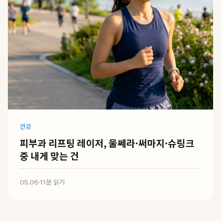
건강
피부과 리프팅 레이저, 울쎄라·써마지·슈링크
중 내게 맞는 건
05.06
·
11분 읽기