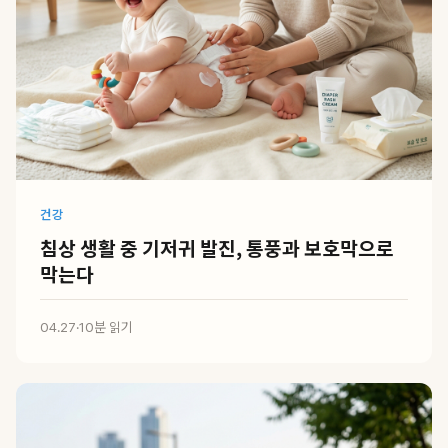
건강
침상 생활 중 기저귀 발진, 통풍과 보호막으로
막는다
04.27
·
10분 읽기