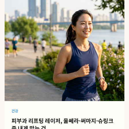
건강
피부과 리프팅 레이저, 울쎄라·써마지·슈링크
중 내게 맞는 건