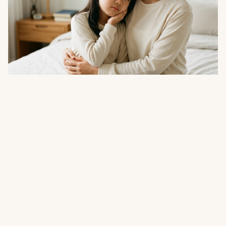
건강
"잠만 자고 나면 턱이 아파요"…소리 없이 진
행되는 소아 이갈이 점검법
08.08
·
11분 읽기