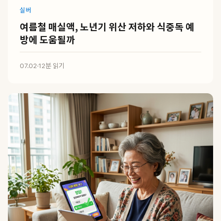
실버
여름철 매실액, 노년기 위산 저하와 식중독 예
방에 도움될까
07.02
·
12분 읽기