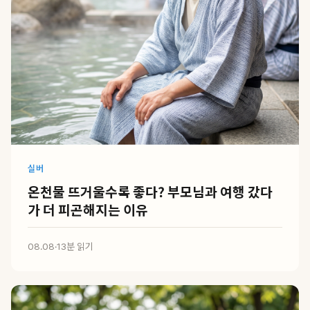
실버
온천물 뜨거울수록 좋다? 부모님과 여행 갔다
가 더 피곤해지는 이유
08.08
·
13분 읽기