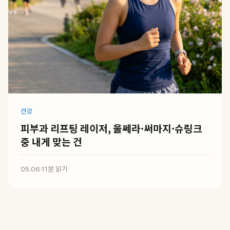
건강
피부과 리프팅 레이저, 울쎄라·써마지·슈링크
중 내게 맞는 건
05.06
·
11분 읽기