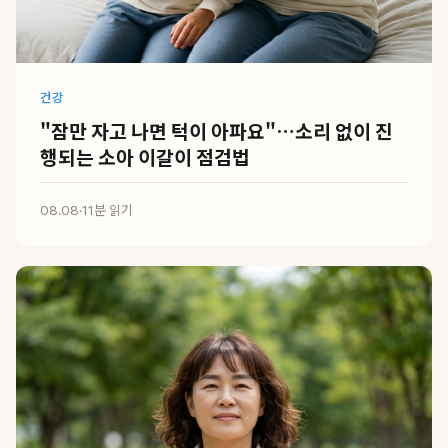
건강
"잠만 자고 나면 턱이 아파요"…소리 없이 진
행되는 소아 이갈이 점검법
08.08
·
11분 읽기