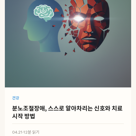
건강
분노조절장애, 스스로 알아차리는 신호와 치료
시작 방법
04.21
·
12분 읽기