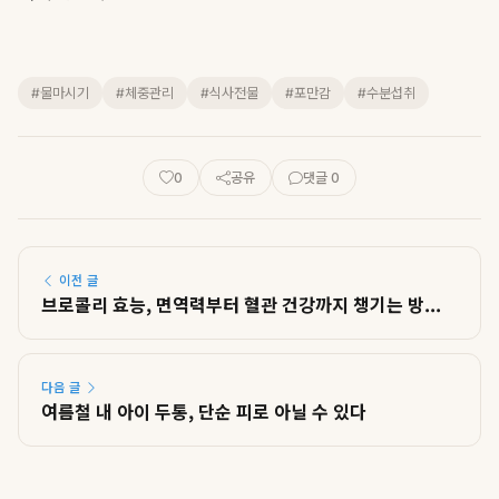
#물마시기
#체중관리
#식사전물
#포만감
#수분섭취
0
공유
댓글 0
이전 글
브로콜리 효능, 면역력부터 혈관 건강까지 챙기는 방...
다음 글
여름철 내 아이 두통, 단순 피로 아닐 수 있다