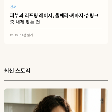
건강
피부과 리프팅 레이저, 울쎄라·써마지·슈링크
중 내게 맞는 건
05.06
·
11분 읽기
최신 스토리