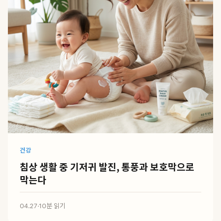
건강
침상 생활 중 기저귀 발진, 통풍과 보호막으로
막는다
04.27
·
10분 읽기