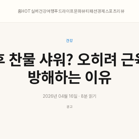
홈
HOT
실버
건강
여행
푸드
라이프
문화
뷰티
패션
경제
스포츠
리뷰
건강
후 찬물 샤워? 오히려 근
방해하는 이유
2026년 04월 16일 · 8분 읽기
광고