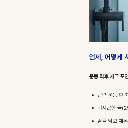
언제, 어떻게 
운동 직후 체크 포
근력 운동 후 
미지근한 물(2
땀을 닦고 체온