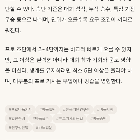
단할 수 있다. 승단 기준은 대회 성적, 누적 승수, 특정 기전
우승 등으로 나뉘며, 단위가 오를수록 요구 조건이 까다로
워진다.
프로 초단에서 3~4단까지는 비교적 빠르게 오를 수 있지
만, 그 이상은 실력뿐 아니라 대회 참가 기회와 운도 영향
을 미친다. 생계를 유지하려면 최소 5단 이상은 올라야 하
며, 대부분의 프로 기사는 부업이나 강습을 병행한다.
#프로바둑기사
#바둑입단
#한국기원연구생
#바둑시험
#입단준비
#바둑급수
#프로기사되는법
#바둑승단
#연구생선발
#바둑입문