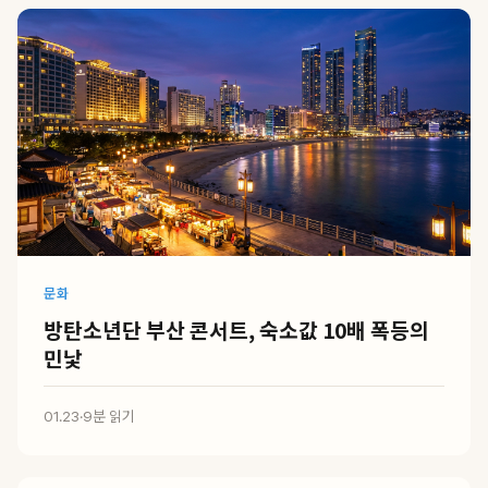
문화
방탄소년단 부산 콘서트, 숙소값 10배 폭등의
민낯
01.23
·
9분 읽기