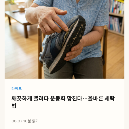
라이프
깨끗하게 빨려다 운동화 망친다…올바른 세탁
법
08.07
·
10분 읽기