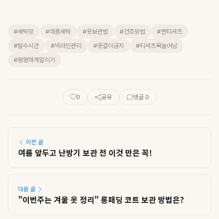
#세탁망
#여름세탁
#옷보관법
#건조방법
#면티셔츠
#탈수시간
#넥라인관리
#옷걸이금지
#티셔츠목늘어남
#평평하게말리기
0
공유
댓글 0
이전 글
여름 앞두고 난방기 보관 전 이것 만은 꼭!
다음 글
"이번주는 겨울 옷 정리" 롱패딩 코트 보관 방법은?