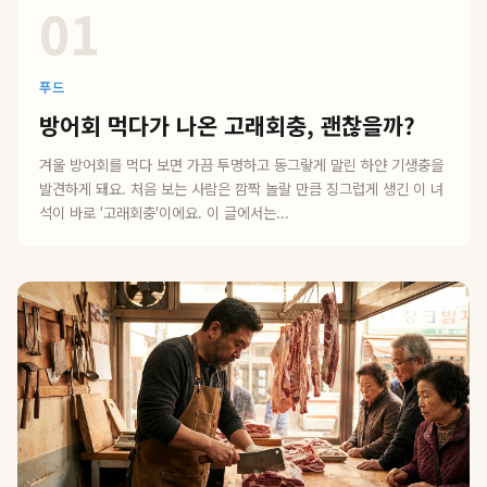
01
푸드
방어회 먹다가 나온 고래회충, 괜찮을까?
겨울 방어회를 먹다 보면 가끔 투명하고 동그랗게 말린 하얀 기생충을
발견하게 돼요. 처음 보는 사람은 깜짝 놀랄 만큼 징그럽게 생긴 이 녀
석이 바로 '고래회충'이에요. 이 글에서는...