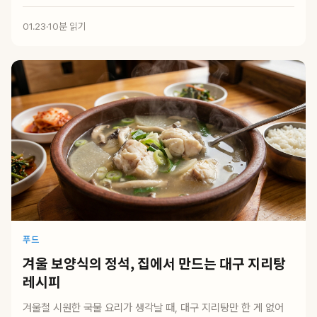
풀어지는 갈비찜...
01.23
·
10분 읽기
푸드
겨울 보양식의 정석, 집에서 만드는 대구 지리탕
레시피
겨울철 시원한 국물 요리가 생각날 때, 대구 지리탕만 한 게 없어