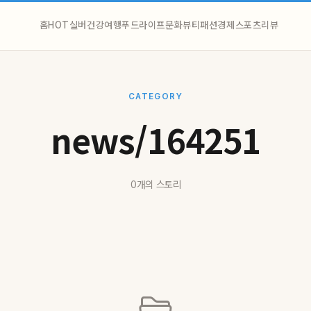
홈
HOT
실버
건강
여행
푸드
라이프
문화
뷰티
패션
경제
스포츠
리뷰
CATEGORY
news/164251
0개의 스토리